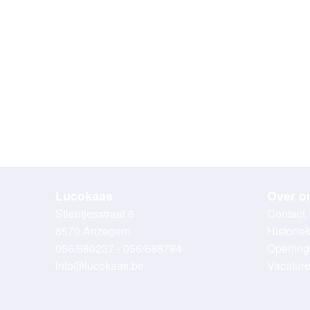
Lucokaas
Over o
Stientjesstraat 6
Contact
8570 Anzegem
Historie
056/680237 - 056/688794
Opening
info@lucokaas.be
Vacatur