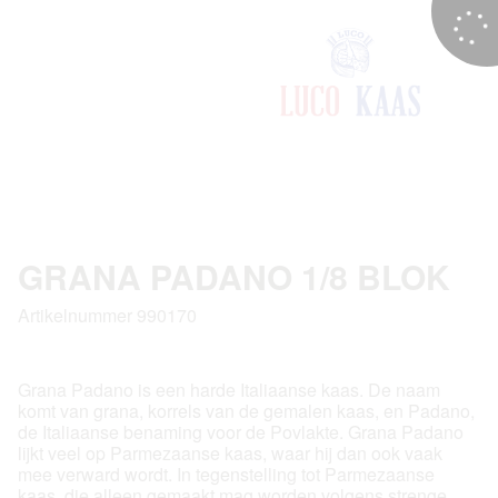
GRANA PADANO 1/8 BLOK
Artikelnummer 990170
Grana Padano is een harde Italiaanse kaas. De naam
komt van grana, korrels van de gemalen kaas, en Padano,
de Italiaanse benaming voor de Povlakte. Grana Padano
lijkt veel op Parmezaanse kaas, waar hij dan ook vaak
mee verward wordt. In tegenstelling tot Parmezaanse
kaas, die alleen gemaakt mag worden volgens strenge