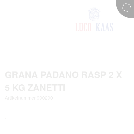
GRANA PADANO RASP 2 X
5 KG ZANETTI
Artikelnummer 990290
-