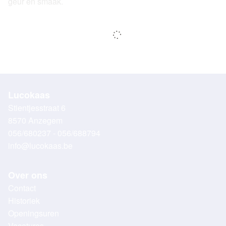
geur en smaak.
Lucokaas
Stientjesstraat 6
8570 Anzegem
056/680237 - 056/688794
info@lucokaas.be
Over ons
Contact
Historiek
Openingsuren
Vacatures