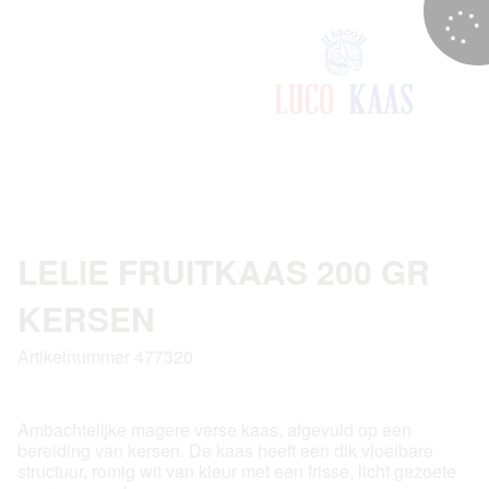
LELIE FRUITKAAS 200 GR
KERSEN
Artikelnummer 477320
Ambachtelijke magere verse kaas, afgevuld op een
bereiding van kersen. De kaas heeft een dik vloeibare
structuur, romig wit van kleur met een frisse, licht gezoete