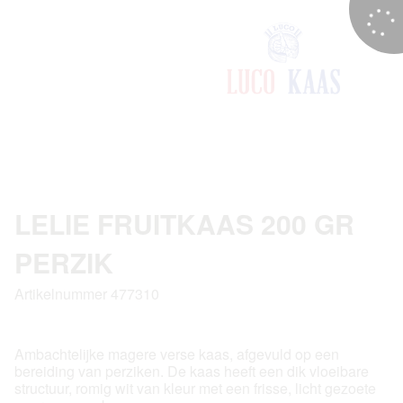
LELIE FRUITKAAS 200 GR
PERZIK
Artikelnummer 477310
Ambachtelijke magere verse kaas, afgevuld op een
bereiding van perziken. De kaas heeft een dik vloeibare
structuur, romig wit van kleur met een frisse, licht gezoete