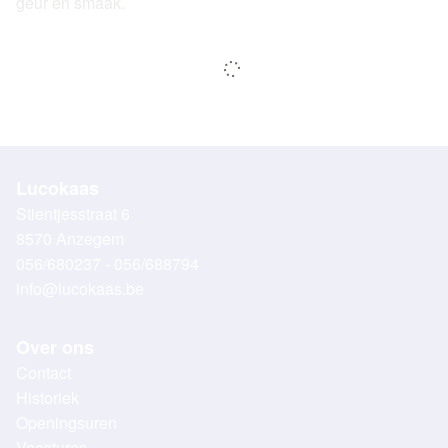
geur en smaak.
Lucokaas
Stientjesstraat 6
8570 Anzegem
056/680237 - 056/688794
info@lucokaas.be
Over ons
Contact
Historiek
Openingsuren
Vacatures