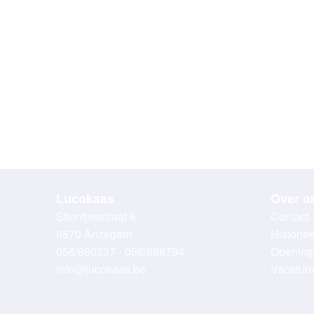
Lucokaas
Over o
Stientjesstraat 6
Contact
8570 Anzegem
Historie
056/680237 - 056/688794
Opening
info@lucokaas.be
Vacatur