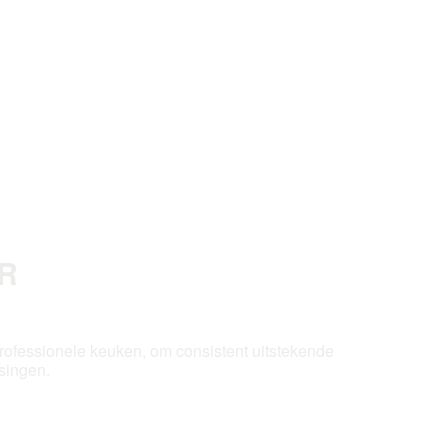
ER
professionele keuken, om consistent uitstekende
ssingen.