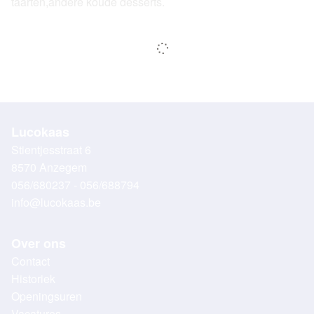
taarten,andere koude desserts.
Lucokaas
Stientjesstraat 6
8570 Anzegem
056/680237 - 056/688794
info@lucokaas.be
Over ons
Contact
Historiek
Openingsuren
Vacatures