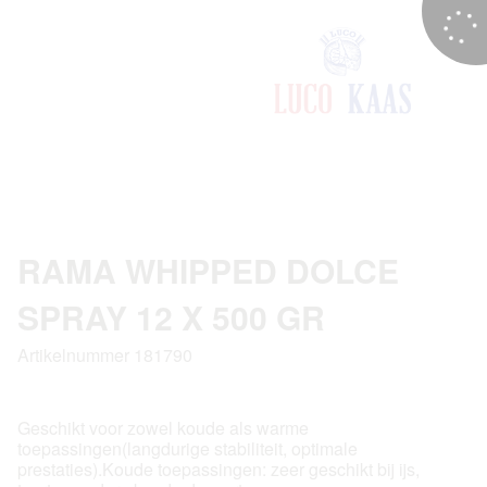
RAMA WHIPPED DOLCE
SPRAY 12 X 500 GR
Artikelnummer 181790
Geschikt voor zowel koude als warme
toepassingen(langdurige stabiliteit, optimale
prestaties).Koude toepassingen: zeer geschikt bij ijs,