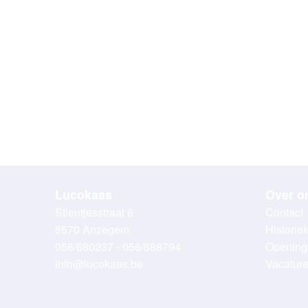
Lucokaas
Over o
Stientjesstraat 6
Contact
8570 Anzegem
Historie
056/680237 - 056/688794
Opening
info@lucokaas.be
Vacatur