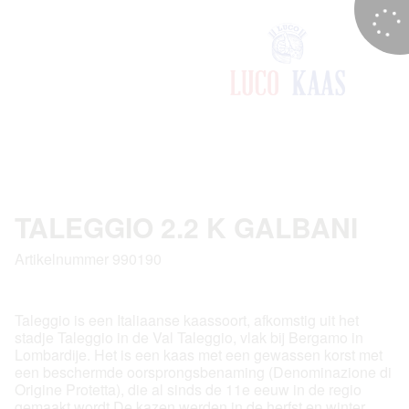
TALEGGIO 2.2 K GALBANI
Artikelnummer 990190
Taleggio is een Italiaanse kaassoort, afkomstig uit het
stadje Taleggio in de Val Taleggio, vlak bij Bergamo in
Lombardije. Het is een kaas met een gewassen korst met
een beschermde oorsprongsbenaming (Denominazione di
Origine Protetta), die al sinds de 11e eeuw in de regio
gemaakt wordt.De kazen werden in de herfst en winter