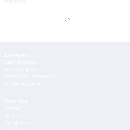
absorbeert.
Lucokaas
Stientjesstraat 6
8570 Anzegem
056/680237 - 056/688794
info@lucokaas.be
Over ons
Contact
Historiek
Openingsuren
Vacatures