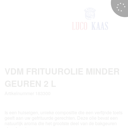
VDM FRITUUROLIE MINDER
GEUREN 2 L
Artikelnummer 183300
Is een huiseigen, unieke compositie die een verfijnde toets
geeft aan uw gefrituurde gerechten. Deze olie bevat een
natuurlijk aroma die het grootste deel van de bakgeuren