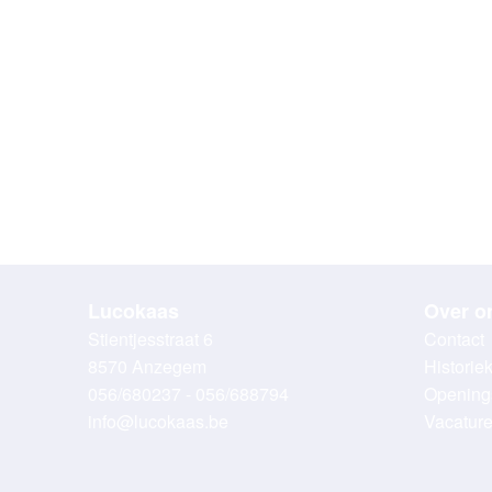
Lucokaas
Over o
Stientjesstraat 6
Contact
8570 Anzegem
Historie
056/680237 - 056/688794
Opening
info@lucokaas.be
Vacatur