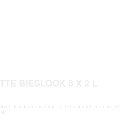
TE BIESLOOK 6 X 2 L
deze frisse kruidenvinaigrette. Onmisbaar bij gemengde
els.