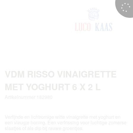
VDM RISSO VINAIGRETTE
MET YOGHURT 6 X 2 L
Artikelnummer 182980
Verfijnde en lichtromige witte vinaigrette met yoghurt en
een vleugje honing. Een verfrissing voor luchtige zomerse
slaatjes of als dip bij rauwe groentjes.