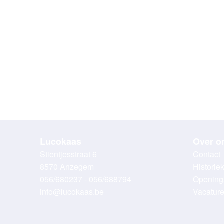
Lucokaas
Over o
Stientjesstraat 6
Contact
8570 Anzegem
Historie
056/680237 - 056/688794
Opening
info@lucokaas.be
Vacatur