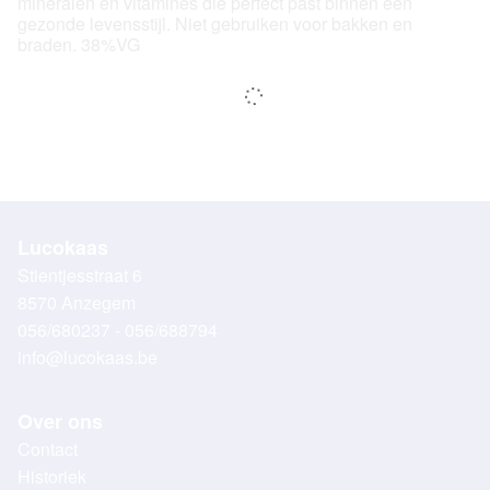
mineralen en vitamines die perfect past binnen een
gezonde levensstijl. Niet gebruiken voor bakken en
braden. 38%VG
Lucokaas
Stientjesstraat 6
8570 Anzegem
056/680237 - 056/688794
info@lucokaas.be
Over ons
Contact
Historiek