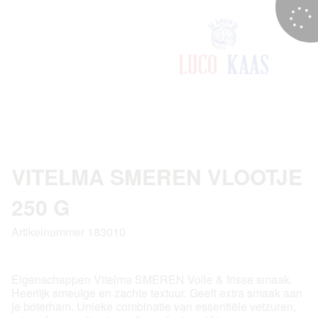
VITELMA SMEREN VLOOTJE
250 G
Artikelnummer 183010
Eigenschappen Vitelma SMEREN Volle & frisse smaak.
Heerlijk smeuïge en zachte textuur. Geeft extra smaak aan
je boterham. Unieke combinatie van essentiële vetzuren,