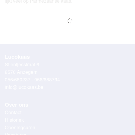
lijkt veel op Parmezaanse kaas.
Lucokaas
Stientjesstraat 6
8570 Anzegem
056/680237 - 056/688794
info@lucokaas.be
Over ons
Contact
Historiek
Openingsuren
Vacatures