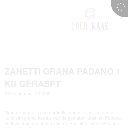
ZANETTI GRANA PADANO 1
KG GERASPT
Artikelnummer 322080
Grana Padano is een harde Italiaanse kaas. De naam
komt van grana, korrels van de gemalen kaas, en Padano,
de Italiaanse benaming voor de Povlakte. Grana Padano