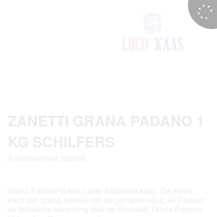
ZANETTI GRANA PADANO 1
KG SCHILFERS
Artikelnummer 322050
Grana Padano is een harde Italiaanse kaas. De naam
komt van grana, korrels van de gemalen kaas, en Padano,
de Italiaanse benaming voor de Povlakte. Grana Padano